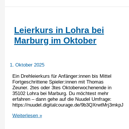
frei: Hummelkurs
auf
der
Ebernburg
vom
Leierkurs in Lohra bei
6.-8-
März 2026
Marburg im Oktober
1. Oktober 2025
Ein Drehleierkurs für Anfänger:innen bis Mittel
Fortgeschrittene Spieler:innen mit Thomas
Zeuner. 2tes oder 3tes Oktoberwochenende in
35102 Lohra bei Marburg. Du möchtest mehr
erfahren – dann gehe auf die Nuudel Umfrage:
https://nuudel.digitalcourage.de/9b3QXrwtMrj3mkpJ
Leierkurs
Weiterlesen »
in
Lohra