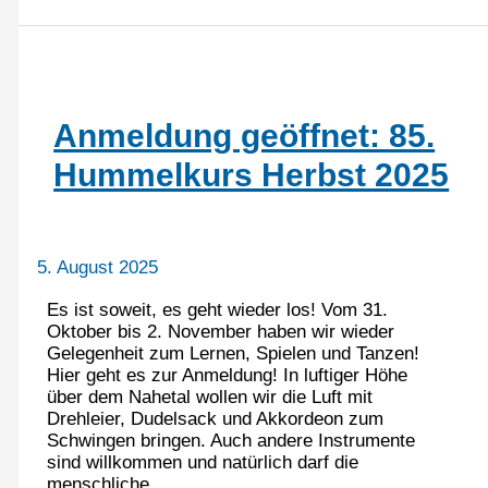
Bordun
2025
–
Noch
gibt
es
Anmeldung geöffnet: 85.
freie
Plätze
Hummelkurs Herbst 2025
5. August 2025
Es ist soweit, es geht wieder los! Vom 31.
Oktober bis 2. November haben wir wieder
Gelegenheit zum Lernen, Spielen und Tanzen!
Hier geht es zur Anmeldung! In luftiger Höhe
über dem Nahetal wollen wir die Luft mit
Drehleier, Dudelsack und Akkordeon zum
Schwingen bringen. Auch andere Instrumente
sind willkommen und natürlich darf die
menschliche