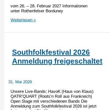
vom 26. – 28. Februar 2027 Informationen
unter Rothenfelser Borduney
Anmeldung
Weiterlesen »
zur
4.
Rothenfelser
Borduney
:
am
Southfolkfestival 2026
15.
August
Anmeldung freigeschaltet
gehts
los!
31. Mai 2026
Unsere Live-Bands: HavoK (Haus von Klaus)
QATR’QUART (Roots’n Roll aus Frankreich)
Open Stage mit verschiedenen Bands Die
Anmeldung zum Southfolkfestival 2026 ist jetzt