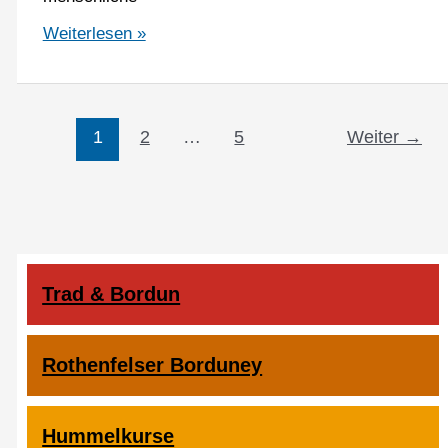
Anmeldung
Weiterlesen »
geöffnet:
85.
Hummelkurs
Herbst
2025
1
2
…
5
Weiter
→
Trad & Bordun
Rothenfelser Borduney
Hummelkurse