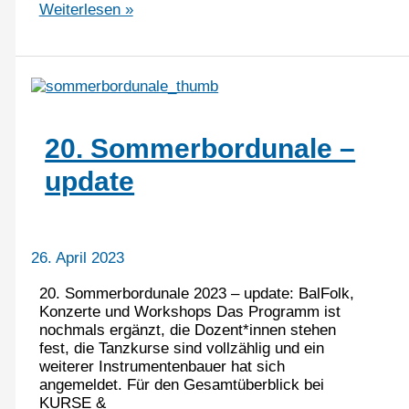
20.
Weiterlesen »
Sommerbordunale
–
schön
war
´s
mal
wieder
20. Sommerbordunale –
update
26. April 2023
20. Sommerbordunale 2023 – update: BalFolk,
Konzerte und Workshops Das Programm ist
nochmals ergänzt, die Dozent*innen stehen
fest, die Tanzkurse sind vollzählig und ein
weiterer Instrumentenbauer hat sich
angemeldet. Für den Gesamtüberblick bei
KURSE &