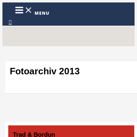
Zum
Inhalt
MENU
springen
Suchen
Fotoarchiv 2013
Trad & Bordun